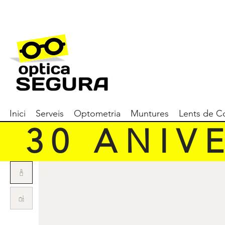
Inici
Serveis
Optometria
Muntures
Lents de C
   3 0   A N I V E