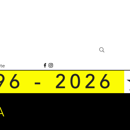
te
 6   -   2 0 2 6   
A