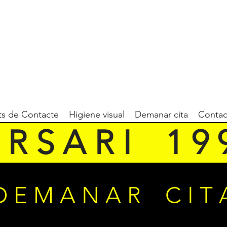
ts de Contacte
Higiene visual
Demanar cita
Contac
 R S A R I    1 9 9
D E M A N A R C I T 