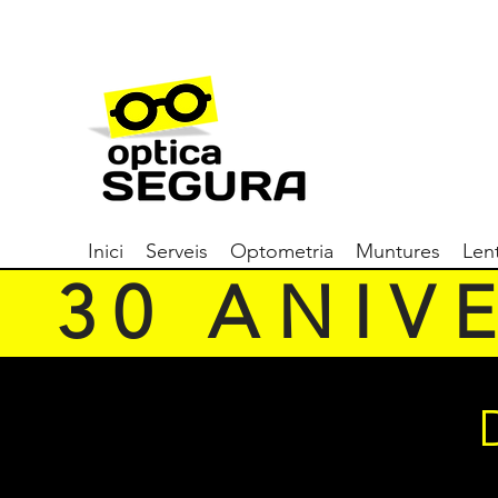
Inici
Serveis
Optometria
Muntures
Len
   3 0   A N I V E