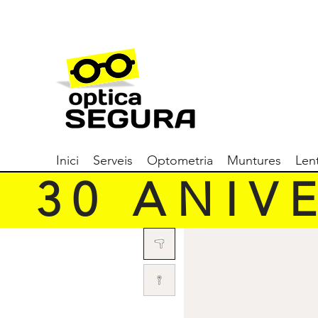
Inici
Serveis
Optometria
Muntures
Len
   3 0   A N I V E