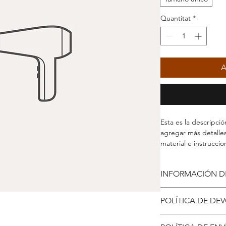
Quantitat
*
A
Esta es la descripci
agregar más detalle
material e instrucci
INFORMACIÓN D
Esta es la informaci
POLÍTICA DE DE
lugar para agregar 
su tamaño, material 
Esta es la política 
También es un buen 