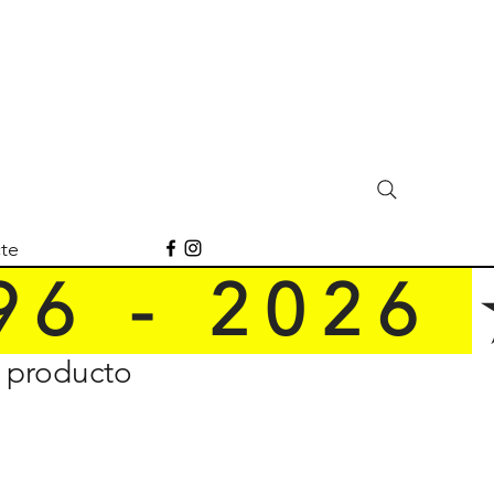
te
 6   -   2 0 2 6   
n producto