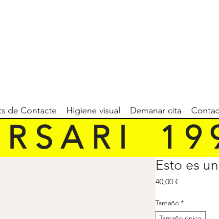
ts de Contacte
Higiene visual
Demanar cita
Contac
 R S A R I    1 9 9
Esto es u
Price
40,00 €
Tamaño
*
Tamaño único