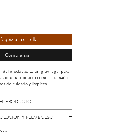
fegeix a la cistella
Compra ara
ón del producto. Es un gran lugar para
s sobre tu producto como su tamaño,
ones de cuidado y limpieza.
EL PRODUCTO
ón detallada de tu producto. Es un gran
VOLUCIÓN Y REEMBOLSO
más detalles sobre tu producto como
e instrucciones de cuidado y limpieza.
de devolución y reembolso. Es un gran
espacio para que escribas que hace