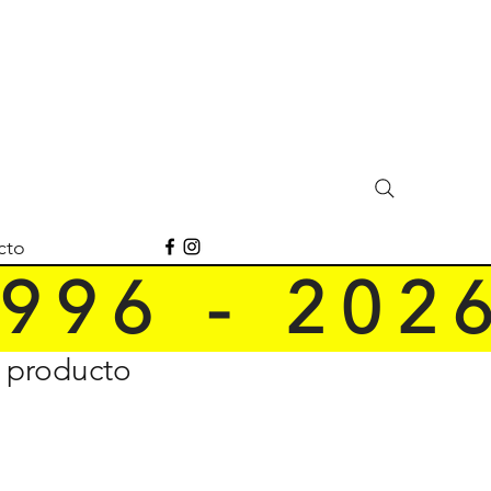
cto
 9 6   -   2 0 2 6
n producto