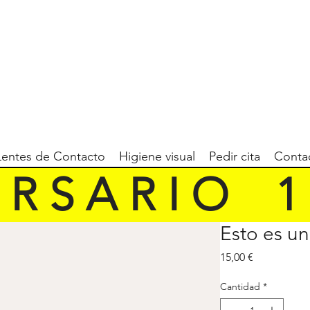
Lentes de Contacto
Higiene visual
Pedir cita
Conta
 R S A R I O    1 9
Esto es u
Precio
15,00 €
Cantidad
*