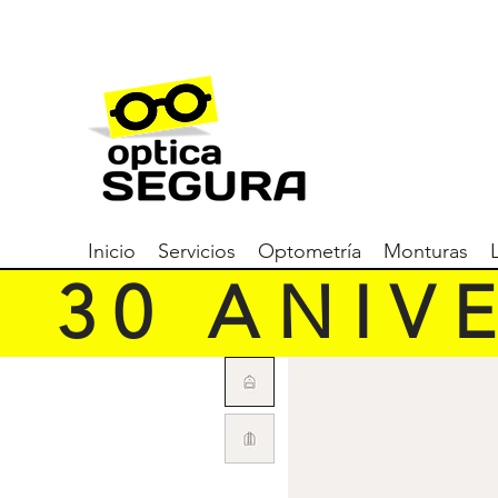
Inicio
Servicios
Optometría
Monturas
   3 0   A N I V E