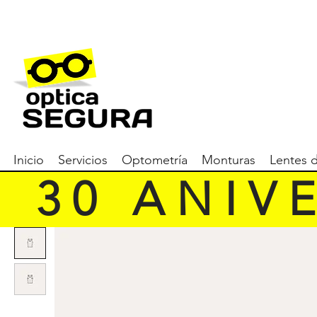
Inicio
Servicios
Optometría
Monturas
Lentes 
   3 0   A N I V E