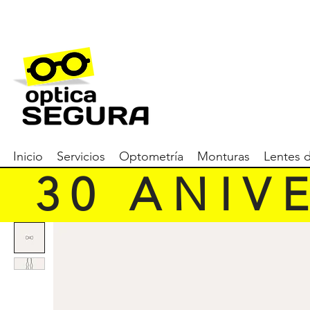
Inicio
Servicios
Optometría
Monturas
Lentes 
   3 0   A N I V E